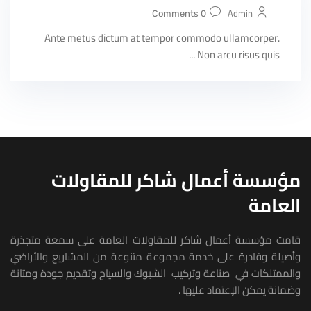
Admin
0 Comments
Ante metus dictum at tempor commodo ullamcorper.
Non arcu risus quis ...
مؤسسة أعمال شاكر للمقاولات
العامة
قا
م
ت
مؤسسة أعمال
شاكر للمقاولات العامة
على سمعة متجذرة
وأصيلة
و
ق
ا
درة على خدمة مجموعة متنوعة من ال
مشاريع
والأراضي
والممتلكات في
صناعة
وتركيب
الشبوك
والسي
اج
و
تقديم جودة و
متانة
وضمانة
يمكن
الإعتماد
عليها
.