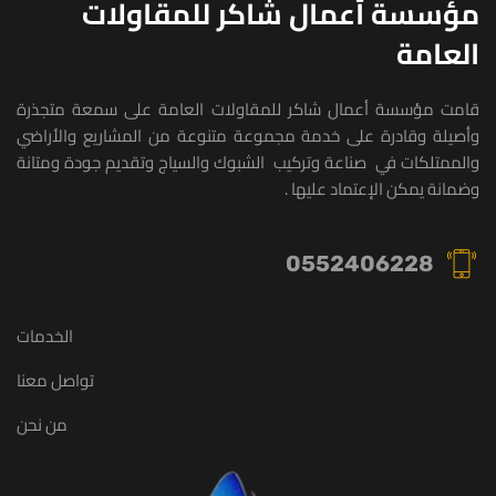
مؤسسة أعمال شاكر للمقاولات
العامة
قا
م
ت
مؤسسة أعمال
شاكر للمقاولات العامة
على سمعة متجذرة
وأصيلة
و
ق
ا
درة على خدمة مجموعة متنوعة من ال
مشاريع
والأراضي
والممتلكات في
صناعة
وتركيب
الشبوك
والسي
اج
و
تقديم جودة و
متانة
وضمانة
يمكن
الإعتماد
عليها
.
0552406228
الخدمات
تواصل معنا
من نحن